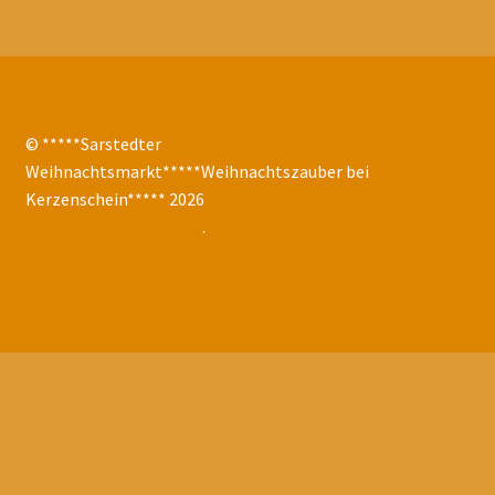
Benutzer
Datenschutz
Fazit 2023
© *****Sarstedter
Weihnachtsmarkt*****Weihnachtszauber bei
Fotoarchiv
Kerzenschein***** 2026
Erstellt mit Storefront
.
Fotos aus dem Jahr 2000
Fotos aus dem Jahr 2002
Fotos aus dem Jahr 2003
Fotos aus dem Jahr 2004
Fotos aus dem Jahr 2005