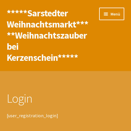
*****Sarstedter
Zur
Zum
Menü
Navigation
Inhalt
Weihnachtsmarkt***
springen
springen
**Weihnachtszauber
bei
Kerzenschein*****
Start
Abmelden
Login
Aktionen
[user_registration_login]
Anmelden