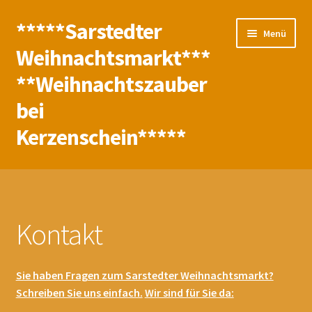
*****Sarstedter
Zur
Zum
Menü
Navigation
Inhalt
Weihnachtsmarkt***
springen
springen
**Weihnachtszauber
bei
Kerzenschein*****
Start
Abmelden
Kontakt
Aktionen
Sie haben Fragen zum Sarstedter Weihnachtsmarkt?
Anmelden
Schreiben Sie uns einfach.
Wir sind für Sie da: