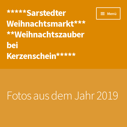
*****Sarstedter
Zur
Zum
Menü
Navigation
Inhalt
Weihnachtsmarkt***
springen
springen
**Weihnachtszauber
bei
Kerzenschein*****
Start
Abmelden
Fotos aus dem Jahr 2019
Aktionen
Anmelden